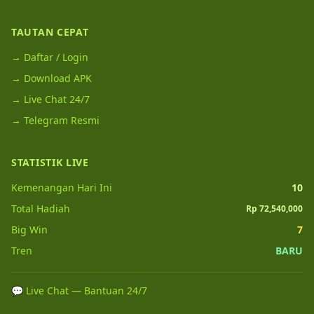
TAUTAN CEPAT
→ Daftar / Login
→ Download APK
→ Live Chat 24/7
→ Telegram Resmi
STATISTIK LIVE
Kemenangan Hari Ini
10
Total Hadiah
Rp 72,540,000
Big Win
7
Tren
BARU
💬 Live Chat — Bantuan 24/7