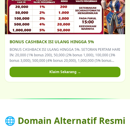
berikutnya. 3. DISTRIBUSI HADIAH: Bonus harian dikirim ke email
pukul 20:00 hari berikutnya. Bonus mingguan otomatis dikirim
sistem.
BONUS CASHBACK ISI ULANG HINGGA 5%
BONUS CASHBACK ISI ULANG HINGGA 5%. SETORAN PERTAM HARI
IN: 20,000 (1% bonus 200), 50,000 (2% bonus 1,000), 100,000 (3%
bonus 3,000), 500,000 (4% bonus 20,000), 1,000,000 (5% bonus
50,000). WAKTU PENGIRIMAN: SISTEM AKAN SECARA OTOMATIS
MENGIRIMKAN PADA PUKUL 15:00 KEESOKAN HARINYA. Catatan:
Klaim Sekarang →
Jumlah taruhan yang diperlukan pada hari itu harus > 5 kali lipat.
🌐 Domain Alternatif Resmi