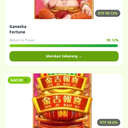
RTP 99.12%
Ganesha
Fortune
Return to Player
99.12%
Mainkan Sekarang →
GACOR 🌿
RTP 98.6%