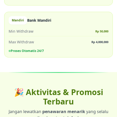
Bank Mandiri
Mandiri
Min Withdraw
Rp 50,000
Max Withdraw
Rp 4,000,000
Proses Otomatis 24/7
🎉 Aktivitas & Promosi
Terbaru
Jangan lewatkan
penawaran menarik
yang selalu